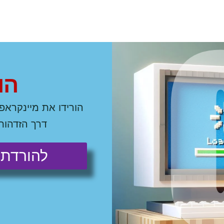
ה
ו
ר
הורידו את מיינקרא
דרך הזדהות
להורדת 